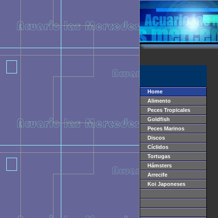
Home
Alimento
Peces Tropicales
Goldfish
Peces Marinos
Discos
Cíclidos
Tortugas
Hámsters
Arrecife
Koi Japoneses