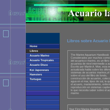
Libros sobre Acuario
Home
Libros
The Marine Aquarium Handbook 
Acuario Marino
Considerados por muchos como l
Acuario Tropicales
del acuarisco marino, es un libro
acuarista de nivel intermedio a 
Acuario Disco
Escrito por Martin A. Moe, esta e
actualizada habla sobre los difer
Koi Japoneses
sistemas de acuarios marinos,el 
Hamsters
sobre el uso del filtro de fondo,
construcción de acuarios, colecc
Tortugas
agua en el mar, tipos de sal, la q
el acuario, mantenimiento, enfe
reproducción en sistemas captiv
lo que necesita saber sobre el a
marino
Your First Marine Aquarium -John