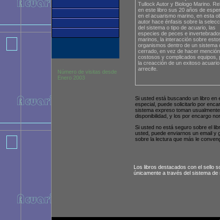
Tullock Autor y Biologo Marino. Re
en este libro sus 20 años de esper
en el acuarismo marino, en esta ob
autor hace énfasis sobre la selecc
del sistema o tipo de acuario, las
especies de peces e invertebrado
marinos, la interacción sobre esto
organismos dentro de un sistema 
cerrado, en vez de hacer mención
costosos y complicados equipos, 
la creacción de un exitoso acuario
arrecife.
Número de visitas desde
Enero 2003
Si usted está buscando un libro en 
especial, puede solicitarlo por enca
sistema expreso toman usualmente 
disponibilidad, y los por encargo n
Si usted no está seguro sobre el libr
usted, puede enviarnos un email y
sobre la lectura que más le conven
Los libros destacados con el sello s
únicamente a través del sistema de